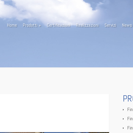
Home
Prodotti
Certificazioni
Realizzazioni
Servizi
News
PR
a
Fin
OV 2013
Fin
Fin