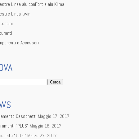
estre Linea alu conFort e alu Klima
estre Linea twin
toncini
curanti
mponenti e Accessori
OVA
ca
EWS
olamento Cassonetti
Maggio 17, 2017
rramenti “PLUS”
Maggio 16, 2017
licolato “total”
Marzo 27, 2017