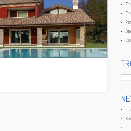
Fin
Fin
Por
Os
Co
TR
Ricer
per:
N
Is
Se
pel